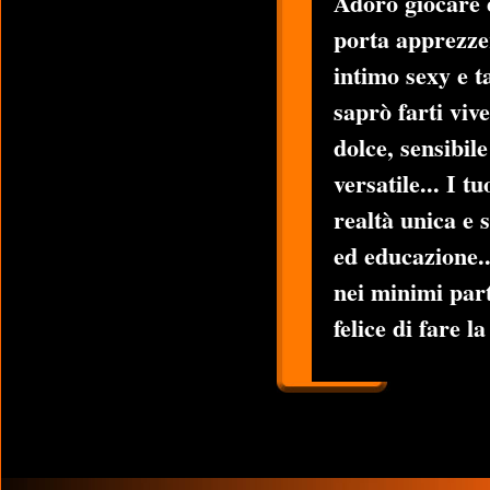
Adoro giocare e
porta apprezzer
intimo sexy e t
saprò farti viv
dolce, sensibile
versatile... I 
realtà unica e 
ed educazione..
nei minimi part
felice di fare l