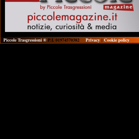
Piccole Trasgressioni ®
P.I. 01974570382
Privacy
|
Cookie policy