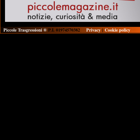
Piccole Trasgressioni ®
P.I. 01974570382
Privacy
|
Cookie policy