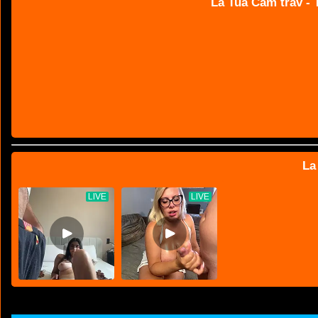
La Tua Cam trav - T
La