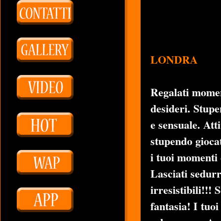
LONDRA
Regalati moment
desideri. Stupe
e sensuale. Att
stupendo gioca
i tuoi momenti 
Lasciati sedurr
irresistibili!!!
fantasia! I tuo